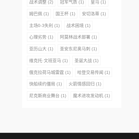
战术调整
(2)
冠军气质
(1)
皇马
(1)
姆巴佩
(1)
国王杯
(1)
安切洛蒂
(1)
主场0-3失利
(1)
战术困境
(1)
心理劣势
(1)
阿莫林战术部署
(1)
亚历山大
(1)
圣安东尼奥马刺
(1)
维克托·文班亚马
(1)
圣诞大战
(1)
俄克拉荷马城雷霆
(1)
哈登交易传闻
(1)
快船续约僵局
(1)
火箭情感回归
(1)
尼克斯商业舞台
(1)
魔术进攻发动机
(1)