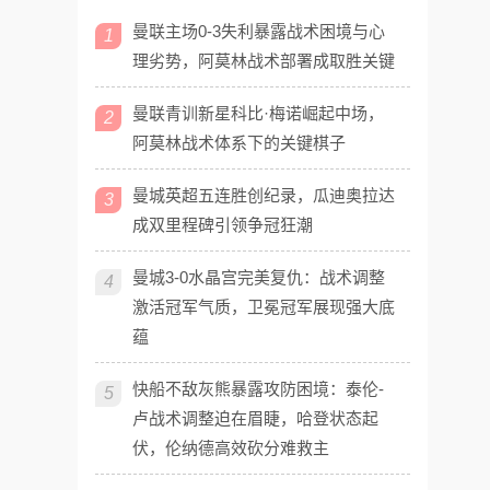
曼联主场0-3失利暴露战术困境与心
1
理劣势，阿莫林战术部署成取胜关键
曼联青训新星科比·梅诺崛起中场，
2
阿莫林战术体系下的关键棋子
曼城英超五连胜创纪录，瓜迪奥拉达
3
成双里程碑引领争冠狂潮
曼城3-0水晶宫完美复仇：战术调整
4
激活冠军气质，卫冕冠军展现强大底
蕴
快船不敌灰熊暴露攻防困境：泰伦-
5
卢战术调整迫在眉睫，哈登状态起
伏，伦纳德高效砍分难救主