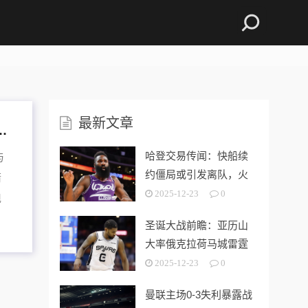
最新文章
火箭情感回归、尼克斯商业舞台、魔术进攻发动机成潜在下家
哈登交易传闻：快船续
与
约僵局或引发离队，火
箭
箭情感回归、
2025-12-23
0
现
圣诞大战前瞻：亚历山
大率俄克拉荷马城雷霆
挑战圣安东尼
2025-12-23
0
曼联主场0-3失利暴露战