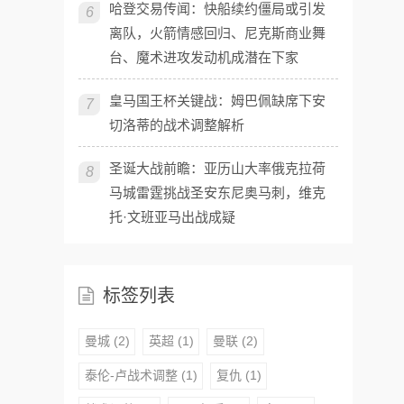
哈登交易传闻：快船续约僵局或引发
6
离队，火箭情感回归、尼克斯商业舞
台、魔术进攻发动机成潜在下家
皇马国王杯关键战：姆巴佩缺席下安
7
切洛蒂的战术调整解析
圣诞大战前瞻：亚历山大率俄克拉荷
8
马城雷霆挑战圣安东尼奥马刺，维克
托·文班亚马出战成疑
标签列表
曼城
(2)
英超
(1)
曼联
(2)
泰伦-卢战术调整
(1)
复仇
(1)