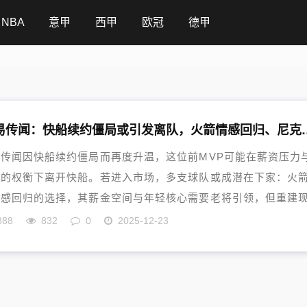
NBA
意甲
西甲
欧冠
德甲
哈登交易传闻：快船续约僵局或引发离队，
传闻因快船续约僵局而再度升温，这位前MVP可能在薪资压力
景的权衡下离开快船。若进入市场，多支球队或成潜在下家：火
情感回归的选择，其薪金空间与年轻核心需要老将引领，但重建
888
832
0
2025-12-23