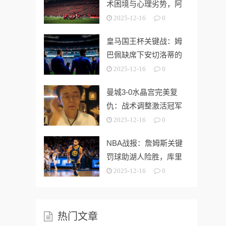
术困境与心理劣势，阿
莫林战术
2025-12-16
0
皇马国王杯关键战：姆
巴佩缺席下安切洛蒂的
战术调整解析
2025-12-16
0
曼城3-0水晶宫完美复
仇：战术调整激活冠军
气质，卫冕
2025-12-16
0
NBA战报：詹姆斯关键
罚球助湖人险胜，库里
空砍48分
2025-12-16
0
热门文章