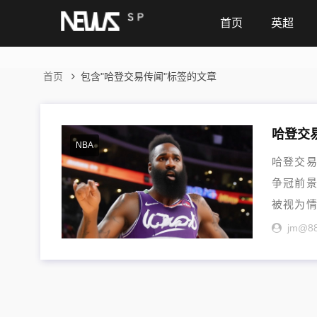
首页
英超
首页
包含"哈登交易传闻"标签的文章
NBA
哈登交易
争冠前
被视为
状与...
jm@8